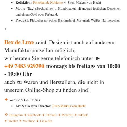
Kollektion:
Porzellan de Noblesse
✧ Sven-Markus von Hacht
Motiv:
"Ilex" (Stechpalme), in Kombination mit anderen festlichen Elementen
und einem Gold oder Farbrand.
Produkt:
Platzteller mit echter Handmalerei.
Material:
Weißes Hartporzellan
✧
Ilex de Luxe
reich Design ist auch auf anderem
Manufakturporzellan möglich,
wir beraten Sie gerne telefonisch unter ►
+49 7483 929390
montags bis freitags von 10:00
- 19:00 Uhr
auch zu Waren und Herstellern, die nicht in
unserem Online-Shop zu finden sind!
✦
Website & Co. unseres
Art & Creative Director:
Sven-Markus von Hacht
✧
Instagram
✧
Facebook
✧
Threads
✧
Pinterest
✧
TikTok
✧
Twitter
✧
YouTube
✧
LinkedIn