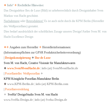
✦
Infoº
✧
Rechtliche Hinweise:
Das Designdekor Ilex de Luxe (Bild) ist urheberrechtlich durch Designinhaber Sven
Markus von Hacht geschützt.
Nachahmung
oder
Reproduktion!
Es ist auch nicht durch die KPM Berlin (Hersteller
des Weißporzellans) gestattet.
Dies bedarf ausdrücklich der schriftlichen Zusage unseres Design!Atelier
Sven M. von
Hacht Excellence Design
✦
✧
Angaben zum Hersteller
✧
Herstellerinformationen:
(Informationspflichten zur GPSR Produktsicherheitsverordnung)
|
Designkonzipierung
✧
Ilxe de Luxe
Sven M. von Hacht, Creative Visionär für Manufakturwaren
❖
www.SvenMvonHacht.de
|
info (at) SvenMvonHacht.de
|
Porzellanteller. Weißporzellan
✧
KPM Königliche Porzellan-Manufaktur Berlin
❖
www.KPM-Berlin.de
|
info (at) KPM-Berlin.com
|
Porzellanveredelung
✧
SveHa! DesignStudio Sven M. von Hacht
www.SveHa-Design.de
|
info (at) Sveha-Design.de