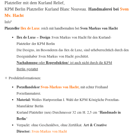
Platzteller mit dem Kurland Relief,
KPM Berlin Platzteller Kurland Blanc Nouveau.
Handmalerei bei
Sven
Mv. Hacht
Infoº
Platzteller
Ilex de Luxe
. reich mit handbemalten bei
Sven Markus von Hacht
Ilex de Luxe – Design
Sven Markus von Hacht für den Kurland-
Platzteller der KPM Berlin
Die Designs, im Besonderen das Ilex de Luxe, sind urheberrechtlich durch den
Designinhaber Sven Markus von Hacht geschützt.
Nachahmung
oder
Reproduktion
! ist auch nicht durch die KPM
Berlin gestattet
✧ Produktinformationen:
Porzellandekor
Sven-Markus von Hacht,
mit echter Freihand
Porzellanmalerei.
Material:
Weißes Hartporzellan I. Wahl der KPM Königliche Porzellan-
Manufaktur Berlin
Kurland Platzteller (neu) Durchmesser 32 cm H. 2,5 cm "
Handmade in
Berlin
"
Verpackt: ohne Geschenkbox, ohne Zertifikat.
Art & Creative
Director:
Sven-Markus von Hacht