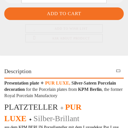
ADD TO WISH LIST
ASK ABOUT PRODUCT
Description
Presentation plate
PUR LUXE,
Silver-Sateen Porcelain
✧
decoration
for the Porcelain plates from
KPM Berlin
, the former
Royal Porcelain Manufactory
PLATZTELLER
PUR
✧
LUXE
Silber-Brillant
✦
aus dem KPM BERLIN Porzellanteller mit dem Luxusdekor Pur Luxe