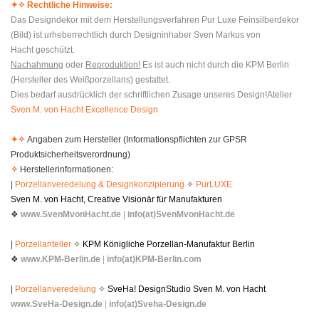
✦
✧ Rechtliche Hinweise:
Das Designdekor mit dem Herstellungsverfahren Pur Luxe Feinsilberdekor
(Bild) ist urheberrechtlich durch Designinhaber Sven Markus von
Hacht geschützt.
Nachahmung
oder
Reproduktion!
Es ist auch nicht durch die KPM Berlin
(Hersteller des Weißporzellans) gestattet.
Dies bedarf ausdrücklich der schriftlichen Zusage unseres Design!Atelier
Sven M. von Hacht Excellence Design
✦
✧
Angaben zum Hersteller (Informationspflichten zur GPSR
Produktsicherheitsverordnung)
✧
Herstellerinformationen:
|
Porzellanveredelung & Designkonzipierung
✧
PurLUXE
Sven M. von Hacht, Creative Visionär für Manufakturen
❖
www.SvenMvonHacht.de
|
info(at)SvenMvonHacht.de
|
Porzellanteller
✧
KPM Königliche Porzellan-Manufaktur Berlin
❖
www.KPM-Berlin.de
|
info(at)KPM-Berlin.com
|
Porzellanveredelung
✧
SveHa! DesignStudio Sven M. von Hacht
www.SveHa-Design.de
|
info(at)Sveha-Design.de