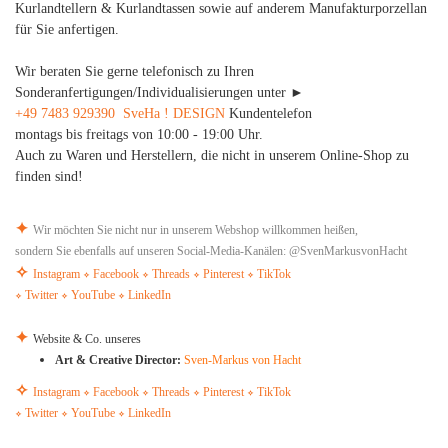
Kurlandtellern & Kurlandtassen sowie auf anderem Manufakturporzellan
für Sie anfertigen.
Wir beraten Sie gerne telefonisch zu Ihren
Sonderanfertigungen/Individualisierungen unter ►
+49 7483 929390
​
SveHa ! DESIGN
Kundentelefon
montags bis freitags von 10:00 - 19:00 Uhr.
Auch zu Waren und Herstellern, die nicht in unserem Online-Shop zu
finden sind!
✦
Wir möchten Sie nicht nur in unserem Webshop willkommen heißen,
sondern Sie ebenfalls auf unseren Social-Media-Kanälen: @SvenMarkusvonHacht
✧
Instagram
Facebook
Threads
Pinterest
TikTok
✧
✧
✧
✧
Twitter
YouTube
LinkedIn
✧
✧
✧
✦
Website & Co. unseres
Art & Creative Director:
Sven-Markus von Hacht
✧
Instagram
Facebook
Threads
Pinterest
TikTok
✧
✧
✧
✧
Twitter
YouTube
LinkedIn
✧
✧
✧