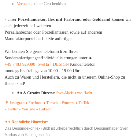
Verpackt:
ohne Geschenkbox
- unser
Porzellandekor, Ilex mit Farbrand oder Goldrand
können wir
auch jederzeit auf weiteren
Porzellanbecher oder Porzellantassen sowie auf anderem
Manufakturporzellan für Sie anfertigen.
Wir beraten Sie gerne telefonisch zu Ihren
Sonderanfertigungen/Individualisierungen unter ►
+49 7483 929390
​
SveHa ! DESIGN
Kundentelefon
montags bis freitags von 10:00 - 19:00 Uhr.
Auch zu Waren und Herstellern, die nicht in unserem Online-Shop zu
finden sind!
Art & Creative Director:
Sven-Markus von Hacht
✧
Instagram
Facebook
Threads
Pinterest
TikTok
✧
✧
✧
✧
Twitter
YouTube
LinkedIn
✧
✧
✧
✦
✧ Rechtliche Hinweise:
Das Designdekor Ilex (Bild) ist urheberrechtlich durch Designinhaber Sven
Markus von Hacht geschützt.