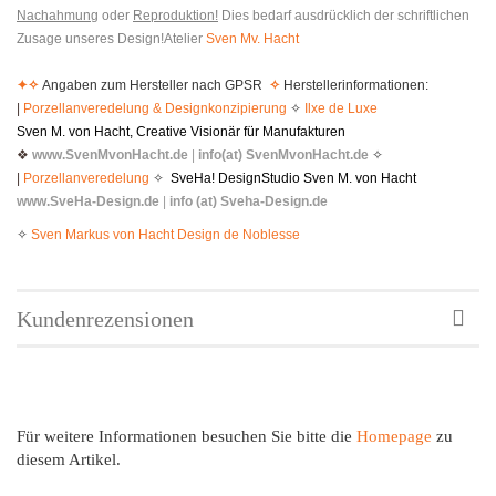
Nachahmung
oder
Reproduktion!
Dies bedarf ausdrücklich der schriftlichen
Zusage unseres Design!Atelier
Sven Mv. Hacht
✦
✧
Angaben zum Hersteller nach GPSR
✧
Herstellerinformationen:
|
Porzellanveredelung & Designkonzipierung
✧
Ilxe de Luxe
Sven M. von Hacht, Creative Visionär für Manufakturen
❖
www.SvenMvonHacht.de
|
info(at) SvenMvonHacht.de
✧
|
Porzellanveredelung
✧
SveHa! DesignStudio Sven M. von Hacht
www.SveHa-Design.de
|
info (at) Sveha-Design.de
✧
Sven Markus von Hacht Design de Noblesse
Kundenrezensionen
Für weitere Informationen besuchen Sie bitte die
Homepage
zu
diesem Artikel.