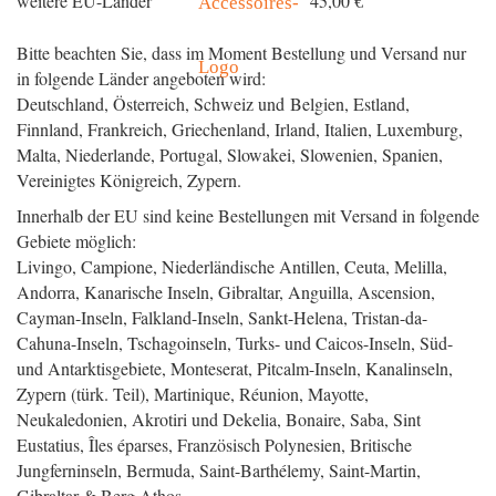
weitere EU-Länder
45,00 €
Bitte beachten Sie, dass im Moment Bestellung und Versand nur
in folgende Länder angeboten wird:
Deutschland, Österreich, Schweiz und Belgien, Estland,
Finnland, Frankreich, Griechenland, Irland, Italien, Luxemburg,
Malta, Niederlande, Portugal, Slowakei, Slowenien, Spanien,
Vereinigtes Königreich, Zypern.
Innerhalb der EU sind keine Bestellungen mit Versand in folgende
Gebiete möglich:
Livingo, Campione, Niederländische Antillen, Ceuta, Melilla,
Andorra, Kanarische Inseln, Gibraltar, Anguilla, Ascension,
Cayman-Inseln, Falkland-Inseln, Sankt-Helena, Tristan-da-
Cahuna-Inseln, Tschagoinseln, Turks- und Caicos-Inseln, Süd-
und Antarktisgebiete, Monteserat, Pitcalm-Inseln, Kanalinseln,
Zypern (türk. Teil), Martinique, Réunion, Mayotte,
Neukaledonien, Akrotiri und Dekelia, Bonaire, Saba, Sint
Eustatius, Îles éparses, Französisch Polynesien, Britische
Jungferninseln, Bermuda, Saint-Barthélemy, Saint-Martin,
Gibraltar & Berg Athos.