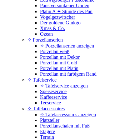
Pans versunkener Garten
Platin A ✦ Stunde des Pan
Vogelgezwitscher
Der goldene Ginkgo
Xmas & Co.
Ozean
✧ Porzellanserien
✧ Porzellanserien anzeigen
Porzellan weiß
Porzellan mit Dekor
Porzellan mit Gold
Porzellan mit Platin
Porzellan mit farbigem Rand
✧ Tafelservice
✧ Tafelservice anzeigen
Speiseservice
Kaffeeservice
Teeservice
✧ Tafelaccessoires
✧ Tafelaccessoires anzeigen
Platzteller
Porzellanschalen mit Fuß
Etagere
Terrain