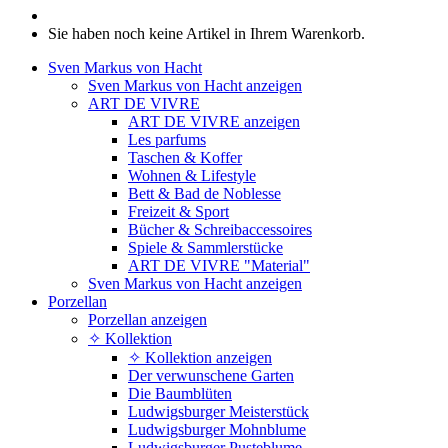
Sie haben noch keine Artikel in Ihrem Warenkorb.
Sven Markus von Hacht
Sven Markus von Hacht anzeigen
ART DE VIVRE
ART DE VIVRE anzeigen
Les parfums
Taschen & Koffer
Wohnen & Lifestyle
Bett & Bad de Noblesse
Freizeit & Sport
Bücher & Schreibaccessoires
Spiele & Sammlerstücke
ART DE VIVRE "Material"
Sven Markus von Hacht anzeigen
Porzellan
Porzellan anzeigen
✧ Kollektion
✧ Kollektion anzeigen
Der verwunschene Garten
Die Baumblüten
Ludwigsburger Meisterstück
Ludwigsburger Mohnblume
Ludwigsburger Pusteblume