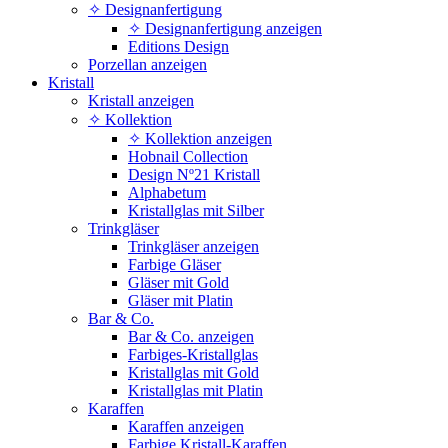
✧ Designanfertigung
✧ Designanfertigung anzeigen
Editions Design
Porzellan anzeigen
Kristall
Kristall anzeigen
✧ Kollektion
✧ Kollektion anzeigen
Hobnail Collection
Design Nº21 Kristall
Alphabetum
Kristallglas mit Silber
Trinkgläser
Trinkgläser anzeigen
Farbige Gläser
Gläser mit Gold
Gläser mit Platin
Bar & Co.
Bar & Co. anzeigen
Farbiges-Kristallglas
Kristallglas mit Gold
Kristallglas mit Platin
Karaffen
Karaffen anzeigen
Farbige Kristall-Karaffen