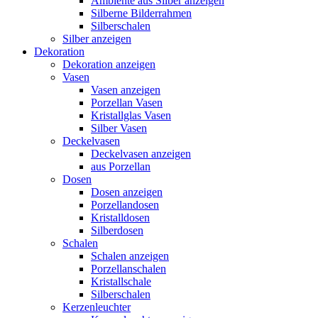
Ambiente aus Silber anzeigen
Silberne Bilderrahmen
Silberschalen
Silber anzeigen
Dekoration
Dekoration anzeigen
Vasen
Vasen anzeigen
Porzellan Vasen
Kristallglas Vasen
Silber Vasen
Deckelvasen
Deckelvasen anzeigen
aus Porzellan
Dosen
Dosen anzeigen
Porzellandosen
Kristalldosen
Silberdosen
Schalen
Schalen anzeigen
Porzellanschalen
Kristallschale
Silberschalen
Kerzenleuchter