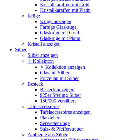
Kristallkaraffen mit Gold
Kristallkaraffen mit Platin
Krüge
Krüge anzeigen
Farbige Glaskrüge
Glaskrüge mit Gold
Glaskrüge mit Platin
Kristall anzeigen
Silber
Silber anzeigen
✧ Kollektion
✧ Kollektion anzeigen
Glas mit Silber
Porzellan mit Silber
Besteck
Besteck anzeigen
925er Sterling-Silber
150/000 versilbert
Tafelaccessoires
Tafelaccessoires anzeigen
Platzteller
Serviettenringe
Salz- & Pfefferstreuer
Ambiente aus Silber