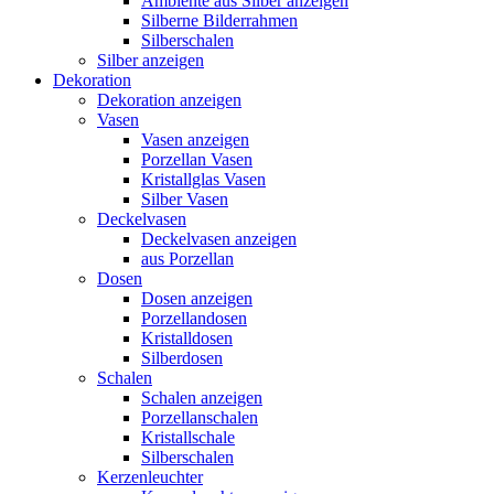
Ambiente aus Silber anzeigen
Silberne Bilderrahmen
Silberschalen
Silber anzeigen
Dekoration
Dekoration anzeigen
Vasen
Vasen anzeigen
Porzellan Vasen
Kristallglas Vasen
Silber Vasen
Deckelvasen
Deckelvasen anzeigen
aus Porzellan
Dosen
Dosen anzeigen
Porzellandosen
Kristalldosen
Silberdosen
Schalen
Schalen anzeigen
Porzellanschalen
Kristallschale
Silberschalen
Kerzenleuchter