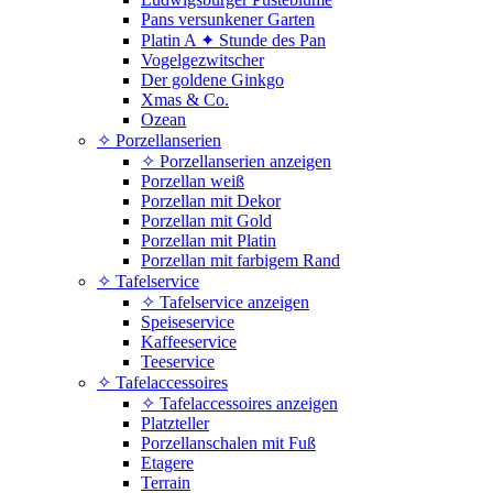
Pans versunkener Garten
Platin A ✦ Stunde des Pan
Vogelgezwitscher
Der goldene Ginkgo
Xmas & Co.
Ozean
✧ Porzellanserien
✧ Porzellanserien anzeigen
Porzellan weiß
Porzellan mit Dekor
Porzellan mit Gold
Porzellan mit Platin
Porzellan mit farbigem Rand
✧ Tafelservice
✧ Tafelservice anzeigen
Speiseservice
Kaffeeservice
Teeservice
✧ Tafelaccessoires
✧ Tafelaccessoires anzeigen
Platzteller
Porzellanschalen mit Fuß
Etagere
Terrain