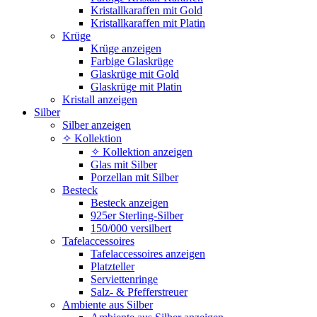
Kristallkaraffen mit Gold
Kristallkaraffen mit Platin
Krüge
Krüge anzeigen
Farbige Glaskrüge
Glaskrüge mit Gold
Glaskrüge mit Platin
Kristall anzeigen
Silber
Silber anzeigen
✧ Kollektion
✧ Kollektion anzeigen
Glas mit Silber
Porzellan mit Silber
Besteck
Besteck anzeigen
925er Sterling-Silber
150/000 versilbert
Tafelaccessoires
Tafelaccessoires anzeigen
Platzteller
Serviettenringe
Salz- & Pfefferstreuer
Ambiente aus Silber