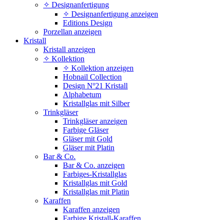
✧ Designanfertigung
✧ Designanfertigung anzeigen
Editions Design
Porzellan anzeigen
Kristall
Kristall anzeigen
✧ Kollektion
✧ Kollektion anzeigen
Hobnail Collection
Design Nº21 Kristall
Alphabetum
Kristallglas mit Silber
Trinkgläser
Trinkgläser anzeigen
Farbige Gläser
Gläser mit Gold
Gläser mit Platin
Bar & Co.
Bar & Co. anzeigen
Farbiges-Kristallglas
Kristallglas mit Gold
Kristallglas mit Platin
Karaffen
Karaffen anzeigen
Farbige Kristall-Karaffen