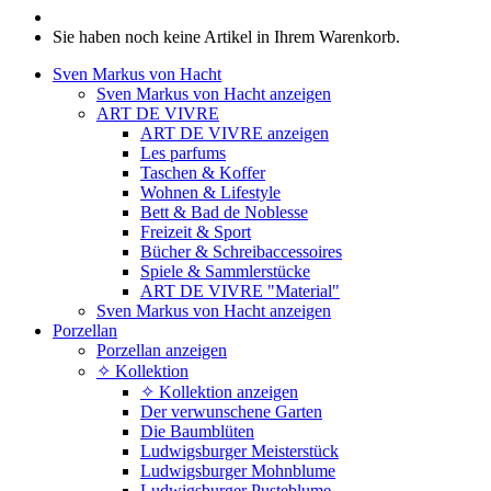
Sie haben noch keine Artikel in Ihrem Warenkorb.
Sven Markus von Hacht
Sven Markus von Hacht anzeigen
ART DE VIVRE
ART DE VIVRE anzeigen
Les parfums
Taschen & Koffer
Wohnen & Lifestyle
Bett & Bad de Noblesse
Freizeit & Sport
Bücher & Schreibaccessoires
Spiele & Sammlerstücke
ART DE VIVRE "Material"
Sven Markus von Hacht anzeigen
Porzellan
Porzellan anzeigen
✧ Kollektion
✧ Kollektion anzeigen
Der verwunschene Garten
Die Baumblüten
Ludwigsburger Meisterstück
Ludwigsburger Mohnblume
Ludwigsburger Pusteblume