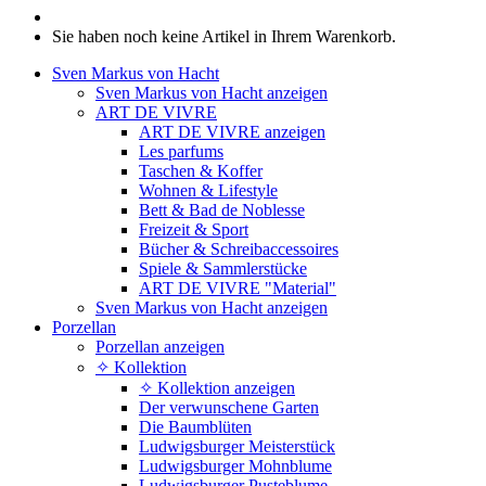
Sie haben noch keine Artikel in Ihrem Warenkorb.
Sven Markus von Hacht
Sven Markus von Hacht anzeigen
ART DE VIVRE
ART DE VIVRE anzeigen
Les parfums
Taschen & Koffer
Wohnen & Lifestyle
Bett & Bad de Noblesse
Freizeit & Sport
Bücher & Schreibaccessoires
Spiele & Sammlerstücke
ART DE VIVRE "Material"
Sven Markus von Hacht anzeigen
Porzellan
Porzellan anzeigen
✧ Kollektion
✧ Kollektion anzeigen
Der verwunschene Garten
Die Baumblüten
Ludwigsburger Meisterstück
Ludwigsburger Mohnblume
Ludwigsburger Pusteblume