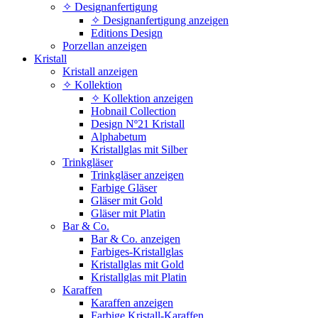
✧ Designanfertigung
✧ Designanfertigung anzeigen
Editions Design
Porzellan anzeigen
Kristall
Kristall anzeigen
✧ Kollektion
✧ Kollektion anzeigen
Hobnail Collection
Design Nº21 Kristall
Alphabetum
Kristallglas mit Silber
Trinkgläser
Trinkgläser anzeigen
Farbige Gläser
Gläser mit Gold
Gläser mit Platin
Bar & Co.
Bar & Co. anzeigen
Farbiges-Kristallglas
Kristallglas mit Gold
Kristallglas mit Platin
Karaffen
Karaffen anzeigen
Farbige Kristall-Karaffen