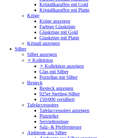
Kristallkaraffen mit Gold
Kristallkaraffen mit Platin
Krüge
Krüge anzeigen
Farbige Glaskrüge
Glaskrüge mit Gold
Glaskrüge mit Platin
Kristall anzeigen
Silber
Silber anzeigen
✧ Kollektion
✧ Kollektion anzeigen
Glas mit Silber
Porzellan mit Silber
Besteck
Besteck anzeigen
925er Sterling-Silber
150/000 versilbert
Tafelaccessoires
Tafelaccessoires anzeigen
Platzteller
Serviettenringe
Salz- & Pfefferstreuer
Ambiente aus Silber