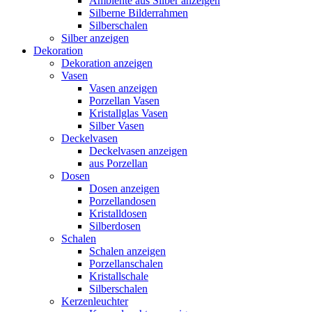
Ambiente aus Silber anzeigen
Silberne Bilderrahmen
Silberschalen
Silber anzeigen
Dekoration
Dekoration anzeigen
Vasen
Vasen anzeigen
Porzellan Vasen
Kristallglas Vasen
Silber Vasen
Deckelvasen
Deckelvasen anzeigen
aus Porzellan
Dosen
Dosen anzeigen
Porzellandosen
Kristalldosen
Silberdosen
Schalen
Schalen anzeigen
Porzellanschalen
Kristallschale
Silberschalen
Kerzenleuchter