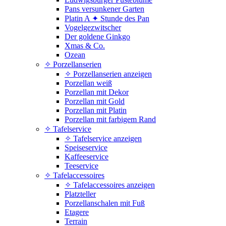
Pans versunkener Garten
Platin A ✦ Stunde des Pan
Vogelgezwitscher
Der goldene Ginkgo
Xmas & Co.
Ozean
✧ Porzellanserien
✧ Porzellanserien anzeigen
Porzellan weiß
Porzellan mit Dekor
Porzellan mit Gold
Porzellan mit Platin
Porzellan mit farbigem Rand
✧ Tafelservice
✧ Tafelservice anzeigen
Speiseservice
Kaffeeservice
Teeservice
✧ Tafelaccessoires
✧ Tafelaccessoires anzeigen
Platzteller
Porzellanschalen mit Fuß
Etagere
Terrain