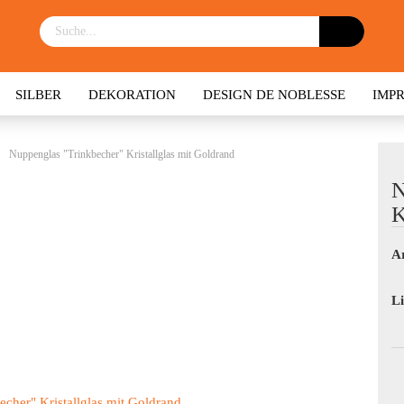
SILBER
DEKORATION
DESIGN DE NOBLESSE
IMP
Nuppenglas "Trinkbecher" Kristallglas mit Goldrand
N
K
Ar
Li