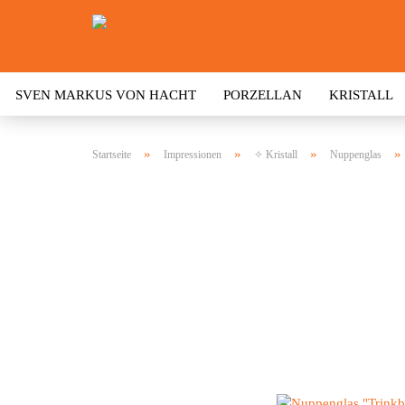
SVEN MARKUS VON HACHT
PORZELLAN
KRISTALL
»
»
»
»
Startseite
Impressionen
✧ Kristall
Nuppenglas