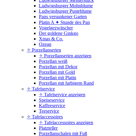
Ludwigsburger Meisterstück
Ludwigsburger Mohnblume
Ludwigsburger Pusteblume
Pans versunkener Garten
Platin A ✦ Stunde des Pan
Vogelgezwitscher
Der goldene Ginkgo
Xmas & Co.
Ozean
✧ Porzellanserien
✧ Porzellanserien anzeigen
Porzellan weiß
Porzellan mit Dekor
Porzellan mit Gold
Porzellan mit Platin
Porzellan mit farbigem Rand
✧ Tafelservice
✧ Tafelservice anzeigen
Speiseservice
Kaffeeservice
Teeservice
✧ Tafelaccessoires
✧ Tafelaccessoires anzeigen
Platzteller
Porzellanschalen mit Fuß