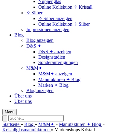
Nuppenglas
Online Kollektion ✧ Kristall
✧ Silber
✧ Silber anzeigen
Online Kollektion ✧ Silber
Impressionen anzeigen
Blog
Blog anzeigen
D&S ✦
D&S ✦ anzeigen
Designstudien
Sonderanfertigungen
M&M✦
M&M✦ anzeigen
Manufakturen ✦ Blog
Marken ✧ Blog
Blog anzeigen
Über uns
Über uns
Menü
Startseite
»
Blog
»
M&M✦
»
Manufakturen ✦ Blog
»
Kristallglasmanufakturen
»
Markenshops Kristall