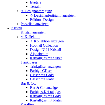
Etagere
Terrain
✧ Designanfertigung
✧ Designanfertigung anzeigen
Editions Design
Porzellan anzeigen
Kristall
Kristall anzeigen
✧ Kollektion
✧ Kollektion anzeigen
Hobnail Collection
Design Nº21 Kristall
Alphabetum
Kristallglas mit Silber
Trinkgläser
Trinkgläser anzeigen
Farbige Gläser
Gläser mit Gold
Gläser mit Platin
Bar & Co.
Bar & Co. anzeigen
Farbiges-Kristallglas
Kristallglas mit Gold
Kristallglas mit Platin
Karaffen