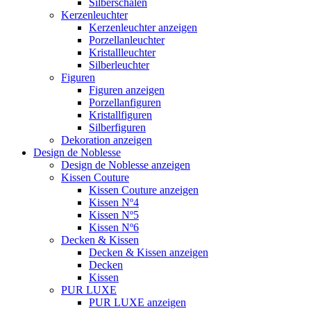
Silberschalen
Kerzenleuchter
Kerzenleuchter anzeigen
Porzellanleuchter
Kristallleuchter
Silberleuchter
Figuren
Figuren anzeigen
Porzellanfiguren
Kristallfiguren
Silberfiguren
Dekoration anzeigen
Design de Noblesse
Design de Noblesse anzeigen
Kissen Couture
Kissen Couture anzeigen
Kissen Nº4
Kissen Nº5
Kissen Nº6
Decken & Kissen
Decken & Kissen anzeigen
Decken
Kissen
PUR LUXE
PUR LUXE anzeigen