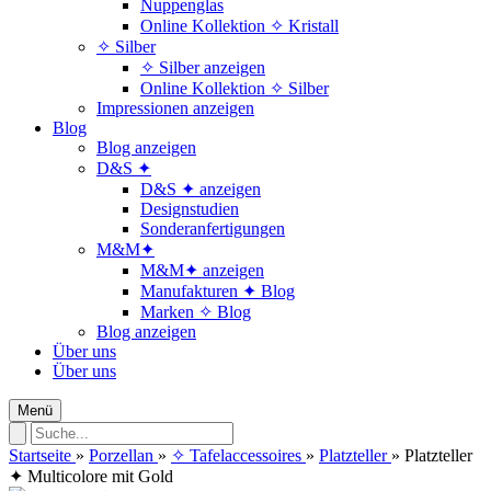
Nuppenglas
Online Kollektion ✧ Kristall
✧ Silber
✧ Silber anzeigen
Online Kollektion ✧ Silber
Impressionen anzeigen
Blog
Blog anzeigen
D&S ✦
D&S ✦ anzeigen
Designstudien
Sonderanfertigungen
M&M✦
M&M✦ anzeigen
Manufakturen ✦ Blog
Marken ✧ Blog
Blog anzeigen
Über uns
Über uns
Menü
Startseite
»
Porzellan
»
✧ Tafelaccessoires
»
Platzteller
»
Platzteller
✦ Multicolore mit Gold