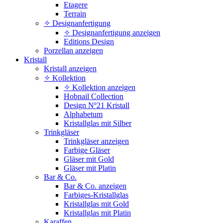
Etagere
Terrain
✧ Designanfertigung
✧ Designanfertigung anzeigen
Editions Design
Porzellan anzeigen
Kristall
Kristall anzeigen
✧ Kollektion
✧ Kollektion anzeigen
Hobnail Collection
Design Nº21 Kristall
Alphabetum
Kristallglas mit Silber
Trinkgläser
Trinkgläser anzeigen
Farbige Gläser
Gläser mit Gold
Gläser mit Platin
Bar & Co.
Bar & Co. anzeigen
Farbiges-Kristallglas
Kristallglas mit Gold
Kristallglas mit Platin
Karaffen