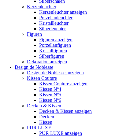
Silberschalen
Kerzenleuchter
Kerzenleuchter anzeigen
Porzellanleuchter
Kristallleuchter
Silberleuchter
Figuren
Figuren anzeigen
Porzellanfiguren
Kristallfiguren
Silberfiguren
Dekoration anzeigen
Design de Noblesse
Design de Noblesse anzeigen
Kissen Couture
Kissen Couture anzeigen
Kissen Nº4
Kissen Nº5
Kissen Nº6
Decken & Kissen
Decken & Kissen anzeigen
Decken
Kissen
PUR LUXE
PUR LUXE anzeigen