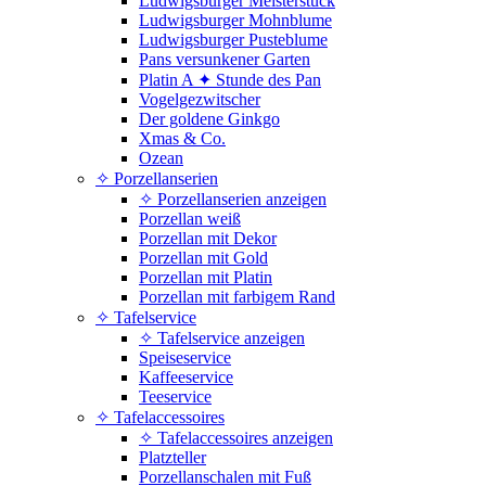
Ludwigsburger Meisterstück
Ludwigsburger Mohnblume
Ludwigsburger Pusteblume
Pans versunkener Garten
Platin A ✦ Stunde des Pan
Vogelgezwitscher
Der goldene Ginkgo
Xmas & Co.
Ozean
✧ Porzellanserien
✧ Porzellanserien anzeigen
Porzellan weiß
Porzellan mit Dekor
Porzellan mit Gold
Porzellan mit Platin
Porzellan mit farbigem Rand
✧ Tafelservice
✧ Tafelservice anzeigen
Speiseservice
Kaffeeservice
Teeservice
✧ Tafelaccessoires
✧ Tafelaccessoires anzeigen
Platzteller
Porzellanschalen mit Fuß