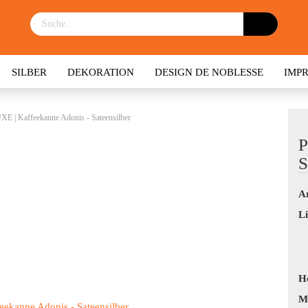
SILBER
DEKORATION
DESIGN DE NOBLESSE
IMP
E | Kaffeekanne Adonis - Sateensilber
P
S
Ar
Li
He
M