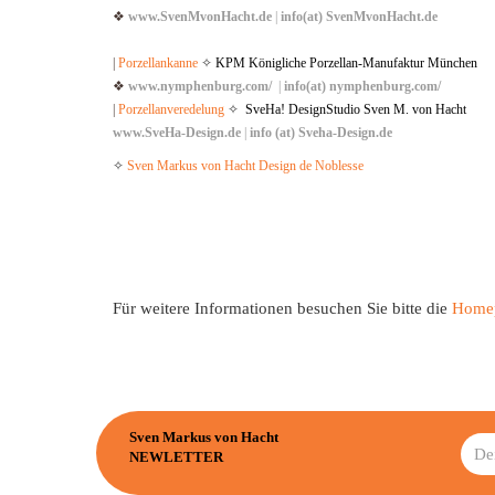
❖
www.SvenMvonHacht.de
|
info(at) SvenMvonHacht.de
|
Porzellankanne
✧
KPM Königliche Porzellan-Manufaktur München
❖
www.nymphenburg.com/
|
info(at) nymphenburg.com/
|
Porzellanveredelung
✧
SveHa! DesignStudio Sven M. von Hacht
www.SveHa-Design.de
|
info (at) Sveha-Design.de
✧
Sven Markus von Hacht Design de Noblesse
Für weitere Informationen besuchen Sie bitte die
Home
Sven Markus von Hacht
NEWLETTER