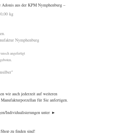
nne Adonis aus der KPM Nymphenburg –
 0,00 kg
chen.
anufaktur Nymphenburg
unsch angefertigt
ngeboten.
nsilber"
n wir auch jederzeit auf weiteren
 Manufakturporzellan für Sie anfertigen.
gen/Individualisierungen unter ►
-Shop zu finden sind!