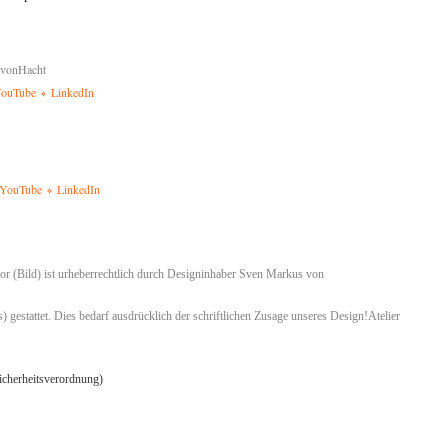
,
svonHacht
ouTube
LinkedIn
✧
YouTube
LinkedIn
✧
r (Bild) ist urheberrechtlich durch Designinhaber Sven Markus von
 gestattet. Dies bedarf ausdrücklich der schriftlichen Zusage unseres Design!Atelier
icherheitsverordnung)