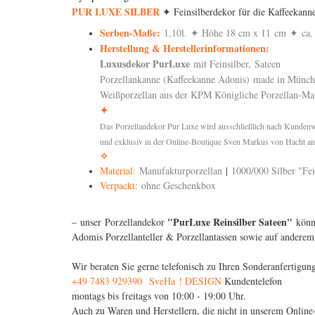
PUR LUXE SILBER
✦ Feinsilberdekor für die Kaffeeka
Serben-Maße:
1,10l. ✦ Höhe 18 cm x 11 cm ✦ ca.
Herstellung & Herstellerinformationen:
Luxusdekor PurLuxe
mit Feinsilber, Sateen
Porzellankanne (Kaffeekanne Adonis) made in Mün
Weißporzellan aus der KPM Königliche Porzellan-M
✦
Das Porzellandekor Pur Luxe wird ausschließlich nach Kundenw
und exklusiv in der Online-Boutique Sven Markus von Hacht a
✧
Material:
Manufakturporzellan
|
1000/000 Silber "Fei
Verpackt:
ohne Geschenkbox
"PurLuxe Reinsilber Sateen"
–
unser
Porzellandekor
könne
Adomis Porzellanteller & Porzellantassen sowie auf anderem
Wir beraten Sie gerne telefonisch zu Ihren Sonderanfertigun
+49 7483 929390
​
SveHa ! DESIGN
Kundentelefon
montags bis freitags von 10:00 - 19:00 Uhr.
Auch zu Waren und Herstellern, die nicht in unserem Online