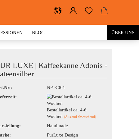
RESSIONEN
BLOG
ÜBER UNS
UR LUXE | Kaffeekanne Adonis -
ateensilber
t.Nr.:
NP-K001
eferzeit:
Bestellartikel ca. 4-6
Wochen
(Ausland abweichend)
rstellung:
Handmade
arke:
PurLuxe Design