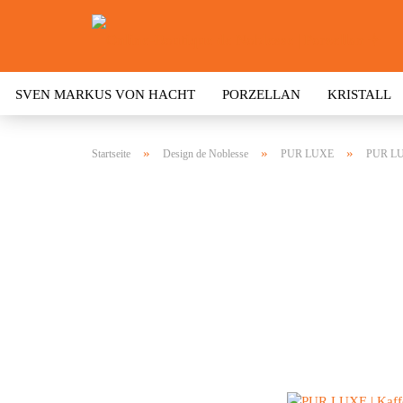
SVEN MARKUS VON HACHT
PORZELLAN
KRISTALL
»
»
»
Startseite
Design de Noblesse
PUR LUXE
PUR LUX