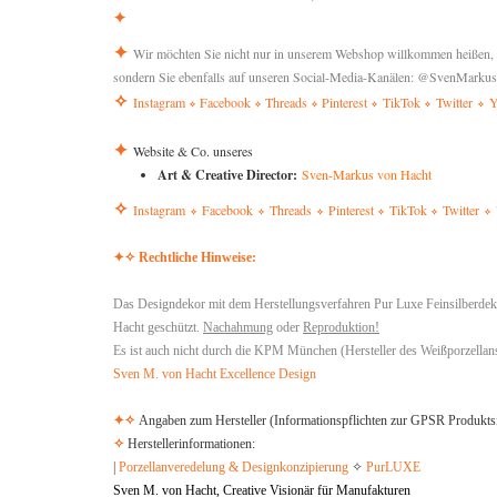
✦
✦
Wir möchten Sie nicht nur in unserem Webshop willkommen heißen
sondern Sie ebenfalls auf unseren Social-Media-Kanälen: @SvenMarku
✧
Instagram
Facebook
Threads
Pinterest
TikTok
Twitter
Y
✧
✧
✧
✧
✧
✧
✦
Website & Co. unseres
Art & Creative Director:
Sven-Markus von Hacht
✧
Instagram
Facebook
Threads
Pinterest
TikTok
Twitter
✧
✧
✧
✧
✧
✧
✦
✧ Rechtliche Hinweise:
Das Designdekor mit dem Herstellungsverfahren Pur Luxe Feinsilberdeko
Hacht geschützt.
Nachahmung
oder
Reproduktion!
Es ist auch nicht durch die KPM München (Hersteller des Weißporzellans)
Sven M. von Hacht Excellence Design
✦
✧
Angaben zum Hersteller (Informationspflichten zur GPSR Produkts
✧
Herstellerinformationen:
|
Porzellanveredelung & Designkonzipierung
✧
PurLUXE
Sven M. von Hacht, Creative Visionär für Manufakturen