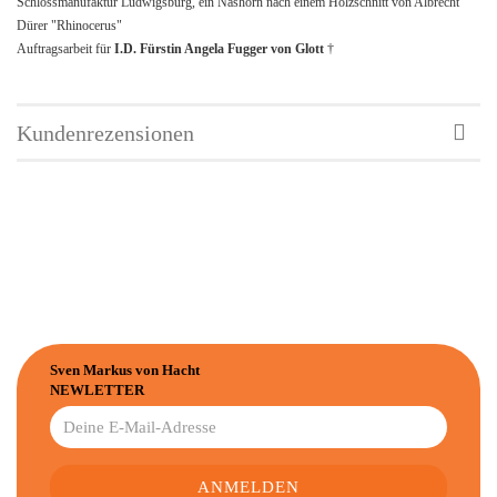
Schlossmanufaktur Ludwigsburg, ein Nashorn nach einem Holzschnitt von Albrecht
Dürer "Rhinocerus"
Auftragsarbeit für
I.D. Fürstin Angela Fugger von Glott
†
Kundenrezensionen
Sven Markus von Hacht
NEWLETTER