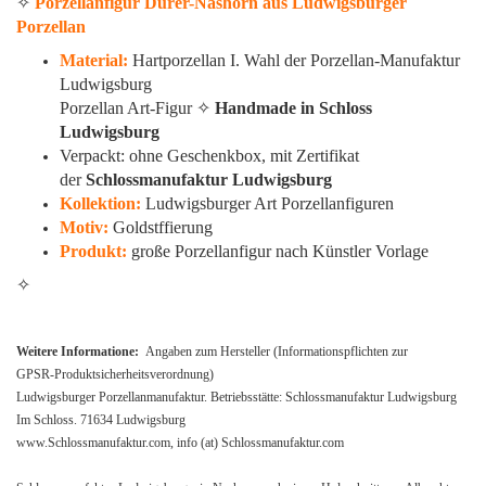
✧
Porzellanfigur Dürer-Nashorn aus Ludwigsburger
Porzellan
Material:
Hartporzellan I. Wahl der Porzellan-Manufaktur
Ludwigsburg
Porzellan Art-Figur ✧
Handmade in Schloss
Ludwigsburg
Verpackt: ohne Geschenkbox, mit Zertifikat
der
Schlossmanufaktur Ludwigsburg
Kollektion:
Ludwigsburger Art Porzellanfiguren
Motiv:
Goldstffierung
Produkt:
große Porzellanfigur nach Künstler Vorlage
✧
Weitere Informatione:
Angaben zum Hersteller (Informationspflichten zur
GPSR‑Produktsicherheitsverordnung)
Ludwigsburger Porzellanmanufaktur. Betriebsstätte: Schlossmanufaktur Ludwigsburg
Im Schloss. 71634 Ludwigsburg
www.Schlossmanufaktur.com, info (at) Schlossmanufaktur.com